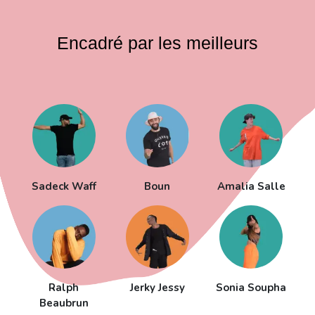
Encadré par les meilleurs
Sadeck Waff
Boun
Amalia Salle
Ralph
Jerky Jessy
Sonia Soupha
Beaubrun