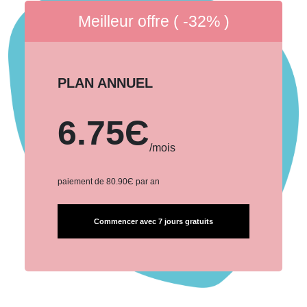
Meilleur offre ( -32% )
PLAN ANNUEL
6.75Є
/mois
paiement de 80.90Є par an
Commencer avec 7 jours gratuits